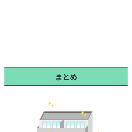
・
予算管理
：プロジェクトの全体予算を設定し、各工事項目ごと
に予算を割り当てます。また、予期せぬ費用が発生する可能性を考
慮し、予備費を確保します。
・
スケジュール管理
：工事の開始から完了までのスケジュールを詳
細に計画します。各工事項目の進捗を定期的にチェックし、スケ
ジュールの遅延を防ぐための対策を講じます。また、入居者やテナ
ントへの影響を最小限に抑えるための調整も重要です。
まとめ