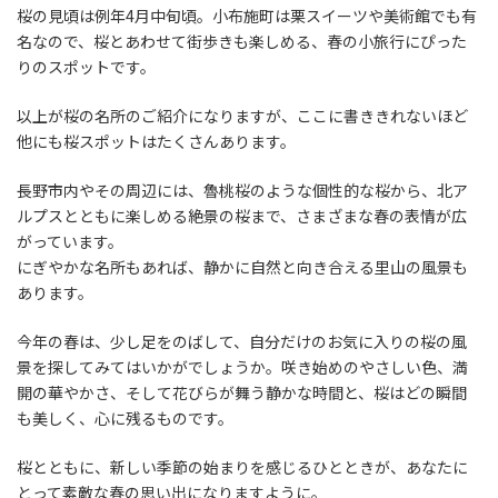
桜の見頃は例年4月中旬頃。小布施町は栗スイーツや美術館でも有
名なので、桜とあわせて街歩きも楽しめる、春の小旅行にぴった
りのスポットです。
以上が桜の名所のご紹介になりますが、ここに書ききれないほど
他にも桜スポットはたくさんあります。
長野市内やその周辺には、魯桃桜のような個性的な桜から、北ア
ルプスとともに楽しめる絶景の桜まで、さまざまな春の表情が広
がっています。
にぎやかな名所もあれば、静かに自然と向き合える里山の風景も
あります。
今年の春は、少し足をのばして、自分だけのお気に入りの桜の風
景を探してみてはいかがでしょうか。咲き始めのやさしい色、満
開の華やかさ、そして花びらが舞う静かな時間と、桜はどの瞬間
も美しく、心に残るものです。
桜とともに、新しい季節の始まりを感じるひとときが、あなたに
とって素敵な春の思い出になりますように。