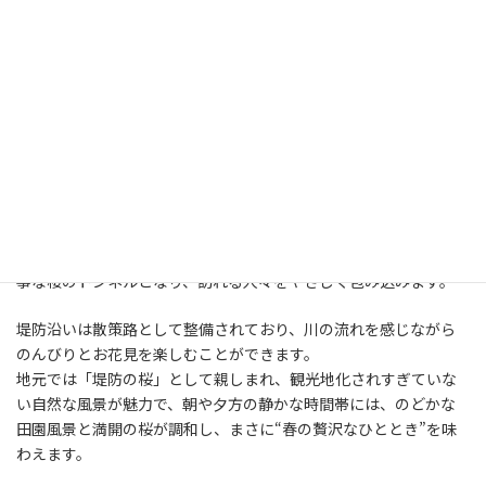
小布施橋と千曲川堤防の桜並木（小布施
町）
こちらは長野市ではなくて、小布施町になりますが、千曲川沿い
に続く約4kmの桜トンネルが河川敷沿いにあります。
長野市から北へ車で30分ほどの小布施町（おぶせまち）には、知
る人ぞ知る桜の名所、千曲川堤防の桜並木があります。
特に「小布施橋」付近から続く約4kmの桜並木は、春になると見
事な桜のトンネルとなり、訪れる人々をやさしく包み込みます。
堤防沿いは散策路として整備されており、川の流れを感じながら
のんびりとお花見を楽しむことができます。
地元では「堤防の桜」として親しまれ、観光地化されすぎていな
い自然な風景が魅力で、朝や夕方の静かな時間帯には、のどかな
田園風景と満開の桜が調和し、まさに“春の贅沢なひととき”を味
わえます。