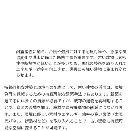
などを行い、地震に耐えうる構造に改良することが重要で
す。
免震・制震技術の導入
最新のリノベーションプロジェクトでは、免震装置や制震装
置を導入するケースも増えています。これにより、地震の揺
れを建物全体に伝わりにくくし、被害を最小限に抑えること
ができます。
災害対策としての断熱・耐風対策
耐震補強に加え、台風や強風に対する耐風対策や、急激な気
温変化や洪水に備えた断熱工事も重要です。古い建物は気密
性や断熱性が低いことが多いため、現代の技術を取り入れて
エネルギー効率を向上させ、災害にも強い建物に生まれ変わ
らせます。
持続可能な建築と環境への配慮として、古い建物の活用は、環境
負荷を低減するための持続可能な建築手法でもあります。新築を
建てるには多くの資源が必要ですが、既存の建物を再利用するこ
とで、資源の浪費を抑え、廃材や建設廃棄物の削減につながりま
す。また、環境に優しい素材やエネルギー効率の高い設備（太陽
光パネル、断熱材など）を取り入れることで、古い建物も持続可
能な空間に変えることが可能です。