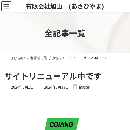
コ
ナ
有限会社旭山 (あさひやま)
ン
ビ
テ
ゲ
ン
ー
ツ
シ
全記事一覧
へ
ョ
ス
ン
キ
に
ッ
移
プ
動
TOP2406
全記事一覧
News
サイトリニューアル中です
サイトリニューアル中です
最
2024年5月1日
2024年5月23日
master
終
更
新
日
時
: